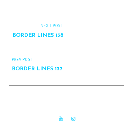
Beitrags-
NEXT
NEXT POST
Navigation
POST
BORDER LINES 138
PREVIOUS
PREV POST
POST
BORDER LINES 137
YouTube
Instagram