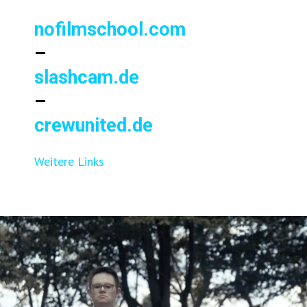
nofilmschool.com
–
slashcam.de
–
crewunited.de
Weitere Links