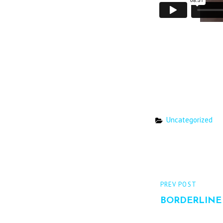
Categories
Uncategorized
Beitrags-
PREVIOUS
PREV POST
Navigation
POST
BORDERLINE 