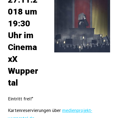
018 um
19:30
Uhr im
Cinema
xX
Wupper
tal
Eintritt frei!*
Kartenreservierungen über
medienprojekt-