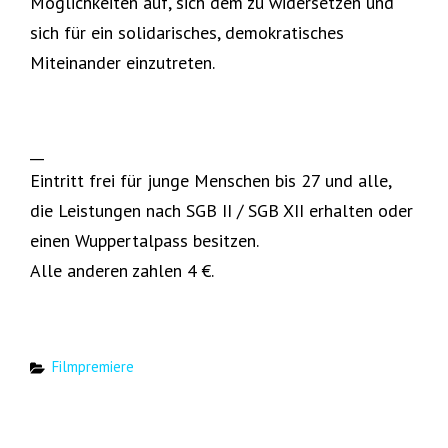
Möglichkeiten auf, sich dem zu widersetzen und
sich für ein solidarisches, demokratisches
Miteinander einzutreten.
__
Eintritt frei für junge Menschen bis 27 und alle,
die Leistungen nach SGB II / SGB XII erhalten oder
einen Wuppertalpass besitzen.
Alle anderen zahlen 4 €.
Categories
Filmpremiere