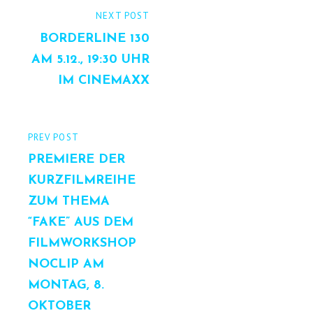
Beitrags-
NEXT
NEXT POST
Navigation
POST
BORDERLINE 130
AM 5.12., 19:30 UHR
IM CINEMAXX
PREVIOUS
PREV POST
POST
PREMIERE DER
KURZFILMREIHE
ZUM THEMA
“FAKE” AUS DEM
FILMWORKSHOP
NOCLIP AM
MONTAG, 8.
OKTOBER