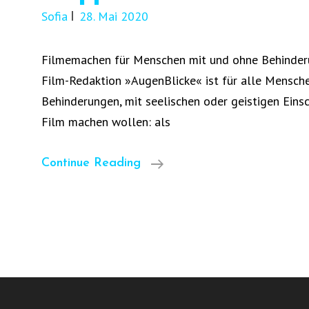
Sofia
28. Mai 2020
Filmemachen für Menschen mit und ohne Behinderu
Film-Redaktion »AugenBlicke« ist für alle Mensch
Behinderungen, mit seelischen oder geistigen Eins
Film machen wollen: als
AugenBlicke
Continue Reading
–
Die
Inklusive
Wuppertaler
Film-
Redaktion