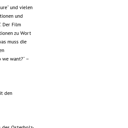
ure“ und vielen
tionen und
. Der Film
tionen zu Wort
was muss die
en
o we want?“ –
it den
 des Osterholz-