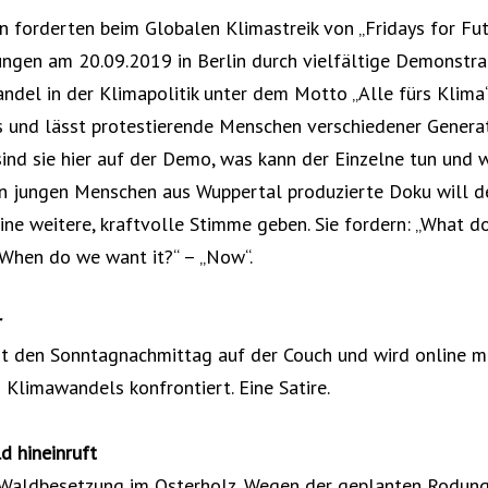
forderten beim Globalen Klimastreik von „Fridays for Fut
ngen am 20.09.2019 in Berlin durch vielfältige Demonstra
ndel in der Klimapolitik unter dem Motto „Alle fürs Klima“
s und lässt protestierende Menschen verschiedener Genera
nd sie hier auf der Demo, was kann der Einzelne tun und 
von jungen Menschen aus Wuppertal produzierte Doku will d
ine weitere, kraftvolle Stimme geben. Sie fordern: „What d
 „When do we want it?“ – „Now“.
r
gt den Sonntagnachmittag auf der Couch und wird online m
Klimawandels konfrontiert. Eine Satire.
d hineinruft
e Waldbesetzung im Osterholz. Wegen der geplanten Rodung