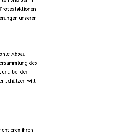
Protestaktionen
derungen unserer
kohle-Abbau
sversammlung des
 und bei der
r schützen will.
entieren ihren