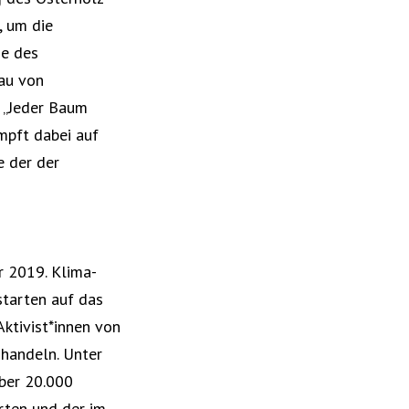
, um die
de des
au von
 „Jeder Baum
ämpft dabei auf
e der der
r 2019. Klima-
starten auf das
ktivist*innen von
 handeln. Unter
über 20.000
rten und der im