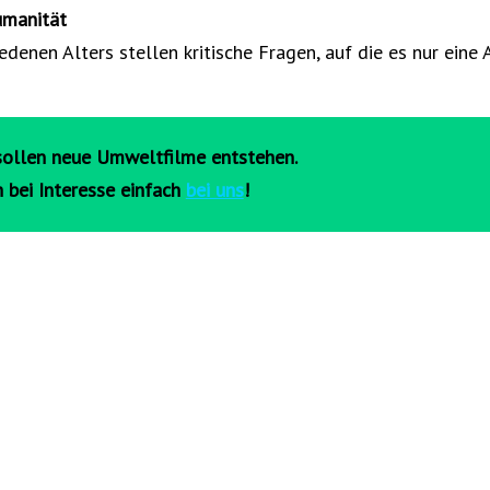
umanität
denen Alters stellen kritische Fragen, auf die es nur eine
ollen neue Umweltfilme entstehen.
 bei Interesse einfach
bei uns
!
NEXT