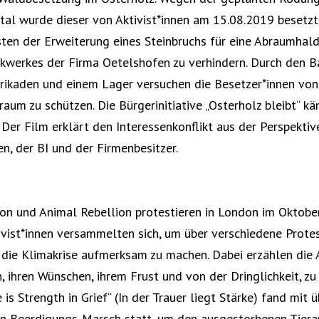
al wurde dieser von Aktivist*innen am 15.08.2019 besetzt
ten der Erweiterung eines Steinbruchs für eine Abraumhal
kwerkes der Firma Oetelshofen zu verhindern. Durch den B
rikaden und einem Lager versuchen die Besetzer*innen von
raum zu schützen. Die Bürgerinitiative „Osterholz bleibt“ k
 Der Film erklärt den Interessenkonflikt aus der Perspektiv
n, der BI und der Firmenbesitzer.
ion und Animal Rebellion protestieren in London im Oktobe
ivist*innen versammelten sich, um über verschiedene Prote
die Klimakrise aufmerksam zu machen. Dabei erzählen die A
, ihren Wünschen, ihrem Frust und von der Dringlichkeit, zu
s Strength in Grief“ (In der Trauer liegt Stärke) fand mit 
n Beerdigungs-Marsch statt, um den ausgestorbenen Tiera