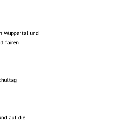
in Wuppertal und
d fairen
chultag
und auf die