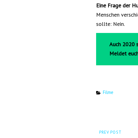
Eine Frage der H
Menschen verschie
sollte: Nein.
Auch 2020 s
Meldet euch
Categories
Filme
Beitrags-
PREVIOUS
PREV POST