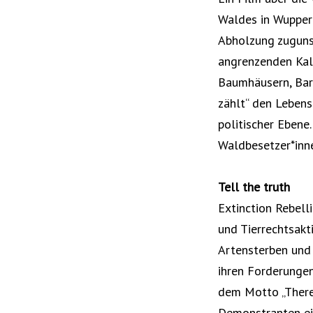
Waldes in Wuppert
Abholzung zuguns
angrenzenden Kal
Baumhäusern, Bar
zählt“ den Lebens
politischer Ebene.
Waldbesetzer*inne
Tell the truth
Extinction Rebell
und Tierrechtsakt
Artensterben und 
ihren Forderungen
dem Motto „There i
Demonstranten ei