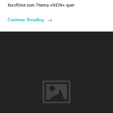
Kurzfilme zum Thema »NEIN« quer
Kurzfilme
Continue Reading
Selber
Machen
Zum
Thema
»NEIN«
–
Jetzt
Anmelden