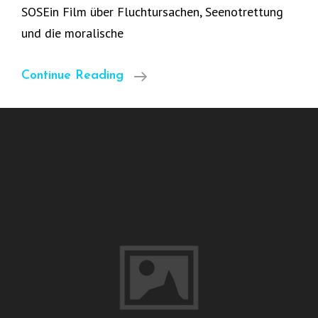
SOSEin Film über Fluchtursachen, Seenotrettung
und die moralische
Borderline
Continue Reading
134
Am
18.9.
Um
19:30