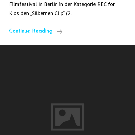
Filmfestival in Berlin in der Kategorie REC for
Kids den „Silbernen Clip“ (2.
„Real
Continue Reading
Fake“
Beim
REC-
Filmfestival
Mit
Dem
„Silbernen
Clip“
Ausgezeichnet