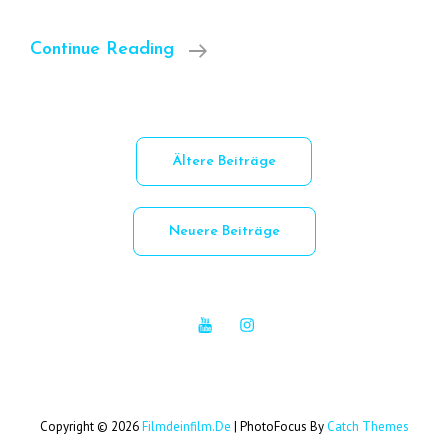
Borderline
Continue Reading
133
Beitrags-
Ältere Beiträge
Navigation
Neuere Beiträge
YouTube
Instagram
Copyright © 2026
Filmdeinfilm.de
|
PhotoFocus By
Catch Themes