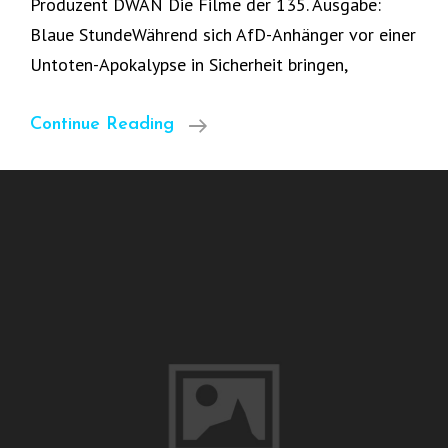
Produzent DWAN Die Filme der 135. Ausgabe:
Blaue StundeWährend sich AfD-Anhänger vor einer
Untoten-Apokalypse in Sicherheit bringen,
Borderline
Continue Reading
135
Am
4.12.
Um
19:30