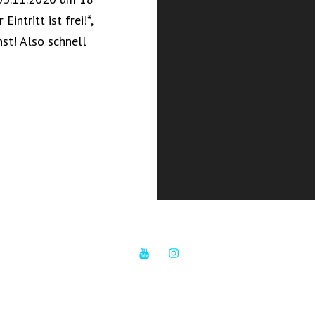
intritt ist frei!*,
st! Also schnell
YouTube
Instagram