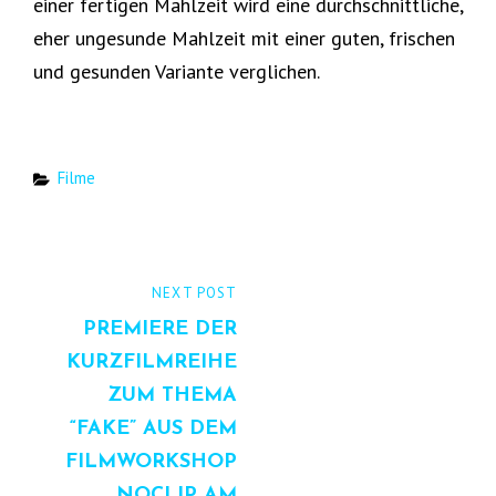
einer fertigen Mahlzeit wird eine durchschnittliche,
eher ungesunde Mahlzeit mit einer guten, frischen
und gesunden Variante verglichen.
Categories
Filme
Beitrags-
NEXT
NEXT POST
Navigation
POST
PREMIERE DER
KURZFILMREIHE
ZUM THEMA
“FAKE” AUS DEM
FILMWORKSHOP
NOCLIP AM