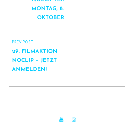
MONTAG, 8.
OKTOBER
PREVIOUS
PREV POST
POST
29. FILMAKTION
NOCLIP – JETZT
ANMELDEN!
YouTube
Instagram