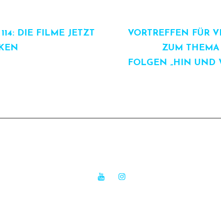
NEXT
POST
14: DIE FILME JETZT
VORTREFFEN FÜR V
KEN
ZUM THEMA
FOLGEN „HIN UND W
YouTube
Instagram