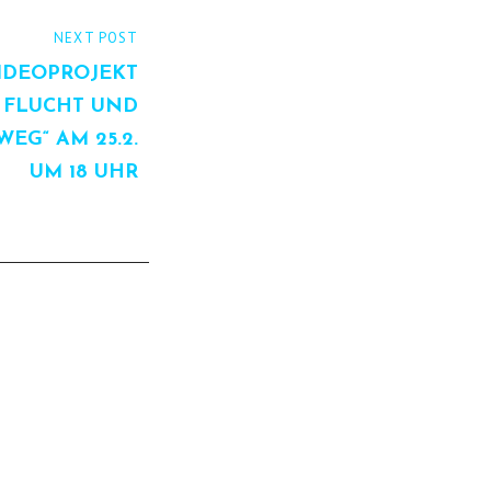
NEXT POST
IDEOPROJEKT
 FLUCHT UND
EG“ AM 25.2.
UM 18 UHR