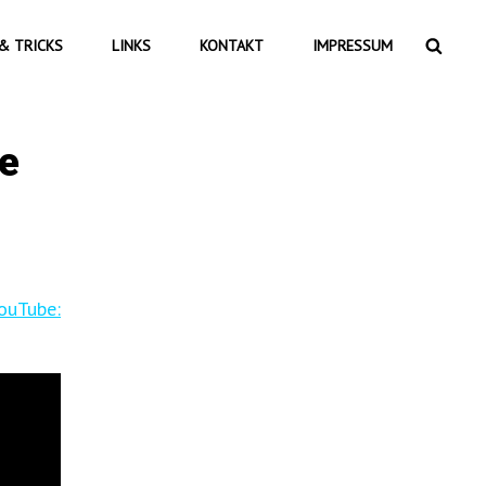
Searc
& TRICKS
LINKS
KONTAKT
IMPRESSUM
ne
YouTube: