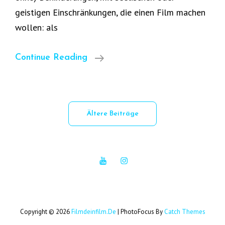
geistigen Einschränkungen, die einen Film machen
wollen: als
AugenBlicke
Continue Reading
–
Die
Inklusive
Beitrags-
Ältere Beiträge
Wuppertaler
Navigation
Film-
Redaktion
YouTube
Instagram
Copyright © 2026
Filmdeinfilm.de
|
PhotoFocus By
Catch Themes